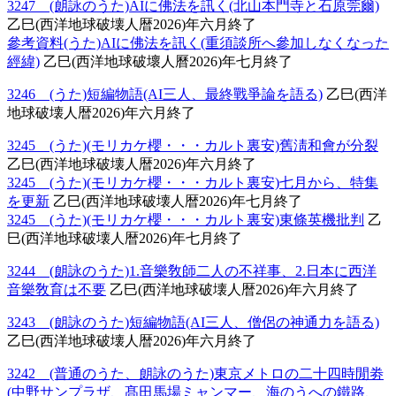
3247 (朗詠のうた)AIに佛法を訊く(北山本門寺と石原莞爾)
乙巳(西洋地球破壊人暦2026)年六月終了
參考資料(うた)AIに佛法を訊く(重須談所へ參加しなくなった
經緯)
乙巳(西洋地球破壞人曆2026)年七月終了
3246 (うた)短編物語(AI三人、最終戰爭論を語る)
乙巳(西洋
地球破壊人暦2026)年六月終了
3245 (うた)(モリカケ櫻・・・カルト裏安)舊淸和會が分裂
乙巳(西洋地球破壊人暦2026)年六月終了
3245 (うた)(モリカケ櫻・・・カルト裏安)七月から、特集
を更新
乙巳(西洋地球破壊人暦2026)年七月終了
3245 (うた)(モリカケ櫻・・・カルト裏安)東條英機批判
乙
巳(西洋地球破壊人暦2026)年七月終了
3244 (朗詠のうた)1.音樂敎師二人の不祥事、2.日本に西洋
音樂敎育は不要
乙巳(西洋地球破壊人暦2026)年六月終了
3243 (朗詠のうた)短編物語(AI三人、僧侶の神通力を語る)
乙巳(西洋地球破壊人暦2026)年六月終了
3242 (普通のうた、朗詠のうた)東京メトロの二十四時閒劵
(中野サンプラザ、髙田馬場ミャンマー、海のうへの鐵路、