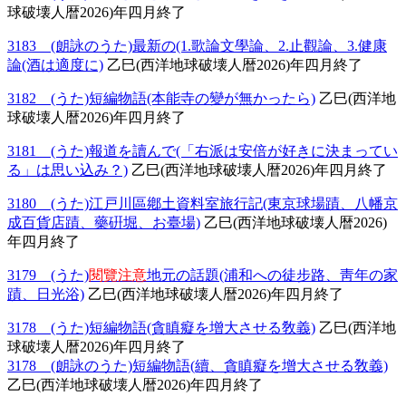
球破壊人暦2026)年四月終了
3183 (朗詠のうた)最新の(1.歌論文學論、2.止觀論、3.健康
論(酒は適度に)
乙巳(西洋地球破壊人暦2026)年四月終了
3182 (うた)短編物語(本能寺の變が無かったら)
乙巳(西洋地
球破壊人暦2026)年四月終了
3181 (うた)報道を讀んで(「右派は安倍が好きに決まってい
る」は思い込み？)
乙巳(西洋地球破壊人暦2026)年四月終了
3180 (うた)江戸川區鄕土資料室旅行記(東京球場蹟、八幡京
成百貨店蹟、藥硏堀、お臺場)
乙巳(西洋地球破壊人暦2026)
年四月終了
3179 (うた)
閱覽注意
地元の話題(浦和への徒步路、靑年の家
蹟、日光浴)
乙巳(西洋地球破壊人暦2026)年四月終了
3178 (うた)短編物語(貪瞋癡を增大させる敎義)
乙巳(西洋地
球破壊人暦2026)年四月終了
3178 (朗詠のうた)短編物語(續、貪瞋癡を增大させる敎義)
乙巳(西洋地球破壊人暦2026)年四月終了