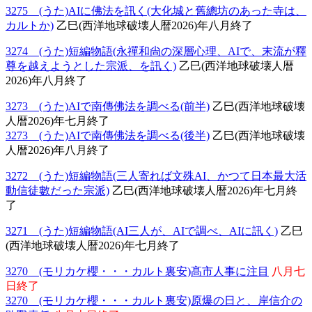
3275 (うた)AIに佛法を訊く(大化城と舊總坊のあった寺は、
カルトか)
乙巳(西洋地球破壊人暦2026)年八月終了
3274 (うた)短編物語(永禪和尙の深層心理、AIで、末流が釋
尊を越えようとした宗派、を訊く)
乙巳(西洋地球破壊人暦
2026)年八月終了
3273 (うた)AIで南傳佛法を調べる(前半)
乙巳(西洋地球破壊
人暦2026)年七月終了
3273 (うた)AIで南傳佛法を調べる(後半)
乙巳(西洋地球破壊
人暦2026)年八月終了
3272 (うた)短編物語(三人寄れば文殊AI、かつて日本最大活
動信徒數だった宗派)
乙巳(西洋地球破壊人暦2026)年七月終
了
3271 (うた)短編物語(AI三人が、AIで調べ、AIに訊く)
乙巳
(西洋地球破壊人暦2026)年七月終了
3270 (モリカケ櫻・・・カルト裏安)髙市人事に注目
八月七
日終了
3270 (モリカケ櫻・・・カルト裏安)原爆の日と、岸信介の