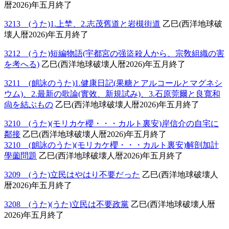
暦2026)年五月終了
3213 (うた)1.上埜、2.志茂舊道と岩槻街道
乙巳(西洋地球破
壊人暦2026)年五月終了
3212 (うた)短編物語(宇都宮の强盜殺人から、宗敎組織の害
を考へる)
乙巳(西洋地球破壊人暦2026)年五月終了
3211 (朗詠のうた)1.健康日記(果糖とアルコールとマグネシ
ウム)、2.最新の歌論(實效、新規試み)、3.石原莞爾と良寬和
尙を結ぶもの
乙巳(西洋地球破壊人暦2026)年五月終了
3210 (うた)(モリカケ櫻・・・カルト裏安)岸信介の自宅に
鄰接
乙巳(西洋地球破壊人暦2026)年五月終了
3210 (朗詠のうた)(モリカケ櫻・・・カルト裏安)解剖加計
學薗問題
乙巳(西洋地球破壊人暦2026)年五月終了
3209 (うた)立民はやはり不要だった
乙巳(西洋地球破壊人
暦2026)年五月終了
3208 (うた)(うた)立民は不要政黨
乙巳(西洋地球破壊人暦
2026)年五月終了