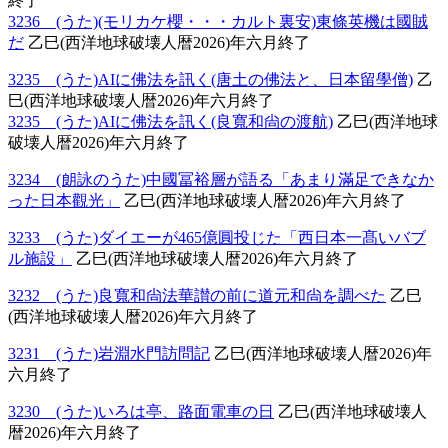
終了
3236 (うた)(モリカケ櫻・・・カルト裏安)東條英機は國賊
だ
乙巳(西洋地球破壊人暦2026)年六月終了
3235 (うた)AIに佛法を訊く(唐土の佛法と、日本留學僧)
乙
巳(西洋地球破壊人暦2026)年六月終了
3235 (うた)AIに佛法を訊く(良寬和尙の渡航)
乙巳(西洋地球
破壊人暦2026)年六月終了
3234 (朗詠のうた)中國冨裕層が語る「あまり滿足できなか
った日本觀光」
乙巳(西洋地球破壊人暦2026)年六月終了
3233 (うた)ダイエーが465億圓投じた「西日本一髙いバブ
ル施設」
乙巳(西洋地球破壊人暦2026)年六月終了
3232 (うた)良寬和尙法華讃の前に道元和尙を調べた
乙巳
(西洋地球破壊人暦2026)年六月終了
3231 (うた)岩淵水門訪問記
乙巳(西洋地球破壊人暦2026)年
六月終了
3230 (うた)いろは亭、路面電車の日
乙巳(西洋地球破壊人
暦2026)年六月終了