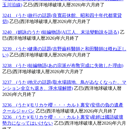
玉川沿線)
乙巳(西洋地球破壊人暦2026)年六月終了
3241 (うた)旅行の話題(良寬莊休館、昭和四十年代都電貸
切)
乙巳(西洋地球破壊人暦2026)年六月終了
3240 (朗詠のうた)短編物語(AI三人、末法變動說を語る)
乙
巳(西洋地球破壊人暦2026)年六月終了
3239 (うた)健康の話題(吉野齒科醫師と和田醫師は槪ね正し
い)
乙巳(西洋地球破壊人暦2026)年六月終了
3238 (うた)短編物語(あの宗派が布敎完成に失敗した理由)
乙巳(西洋地球破壊人暦2026)年六月終了
3237 (うた)地元の話題(取水場蹟地、鳥がゐなくなった、マ
ンション全立ち退き、淨水場解體)
乙巳(西洋地球破壊人暦
2026)年六月終了
3236 (うた)(モリカケ櫻・・・カルト裏安)安倍の負の遺產
クールジャパン
乙巳(西洋地球破壊人暦2026)年六月終了
3236 (うた)(モリカケ櫻・・・カルト裏安)産經は國語破壞
勢力になってはいけない
乙巳(西洋地球破壊人暦2026)年六月