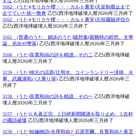
すな
乙巳(西洋地球破壊人暦2026)年三月終了
3162 (うた)(モリカケ櫻・・・カルト裏安)天皇制廢止まで
企てていた統一敎會
乙巳(西洋地球破壊人暦2026)年三月終了
3162 (うた)(モリカケ櫻・・・カルト裏安)元祖國賊岸信介
乙巳(西洋地球破壊人暦2026)年三月終了
3161 (普通のうた、朗詠のうた)隨想集(困難時の瞑想、文學
論、劣化や墮落)
乙巳(西洋地球破壊人暦2026)年三月終了
3160 (うた)良寬和尙の詩を精讀、その二
乙巳(西洋地球破
壊人暦2026)年三月終了
3159 (うた)地元の話題(辻用水、コインランドリー淸掃、火
事、武藏浦和バス乘り場)
乙巳(西洋地球破壊人暦2026)年三
月終了
3158 (うた)良寬和尙の詩を精讀、その一
乙巳(西洋地球破
壊人暦2026)年三月終了
3157 (うた)1.丸眞正宗、2.日經新聞購讀を取り止め、3.吉村
の國語破壞
乙巳(西洋地球破壊人暦2026)年三月終了
3156 (うた)短編物語(永禪和尙と石原莞爾、良寬和尙と眞言