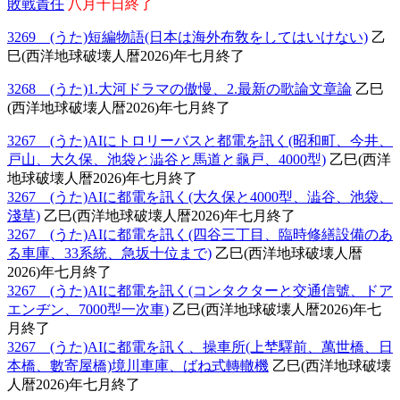
敗戰責任
八月十日終了
3269 (うた)短編物語(日本は海外布敎をしてはいけない)
乙
巳(西洋地球破壊人暦2026)年七月終了
3268 (うた)1.大河ドラマの傲慢、2.最新の歌論文章論
乙巳
(西洋地球破壊人暦2026)年七月終了
3267 (うた)AIにトロリーバスと都電を訊く(昭和町、今井、
戸山、大久保、池袋と澁谷と馬道と龜戸、4000型)
乙巳(西洋
地球破壊人暦2026)年七月終了
3267 (うた)AIに都電を訊く(大久保と4000型、澁谷、池袋、
淺草)
乙巳(西洋地球破壊人暦2026)年七月終了
3267 (うた)AIに都電を訊く(四谷三丁目、臨時修繕設備のあ
る車庫、33系統、急坂十位まで)
乙巳(西洋地球破壊人暦
2026)年七月終了
3267 (うた)AIに都電を訊く(コンタクターと交通信號、ドア
エンヂン、7000型一次車)
乙巳(西洋地球破壊人暦2026)年七
月終了
3267 (うた)AIに都電を訊く、操車所(上埜驛前、萬世橋、日
本橋、數寄屋橋)境川車庫、ばね式轉轍機
乙巳(西洋地球破壊
人暦2026)年七月終了