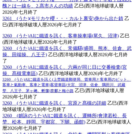
醜とは一線を、2.髙市さんの功績
乙巳(西洋地球破壊人暦
2026)年七月終了
3261 (うた)(モリカケ櫻・・・カルト裏安)身から出た錆
乙
巳(西洋地球破壊人暦2026)年七月終了
3260 (うた)AIに鐵道を訊く、客車操車場(尾久、沼津)
乙巳
(西洋地球破壊人暦2026)年七月終了
3260 (うた)AIに鐵道を訊く、常備驛(盛岡、熊本、佐倉、武
操、田端操、八王子)
乙巳(西洋地球破壊人暦2026)年七月終
了
3260 (うた)AIに鐵道を訊く、六兩が同じ日に交番檢査(宮
操、髙槻電車區)
乙巳(西洋地球破壊人暦2026)年七月終了
3260 (うた)AIに鐵道を訊く(上埜鐵道郵便局、貨車用と客車用のピット、
客車と氣動車、客車と電車)客貨車區(大宮、沼津、佐倉、隅田川、武藏
乙巳(西洋地球破壊人暦
埜、八王子、茅ヶ﨑、新宿)京都と梅小路
2026)年七月終了
3260 (うた)AIに鐵道を訊く、宮原と髙槻の詳細
乙巳(西洋
地球破壊人暦2026)年七月終了
3260 (朗詠のうた)AIに鐵道を訊く、運轉所(會津若松、長
埜、松本、靜岡、宇都宮、下關、函館)
乙巳(西洋地球破壊人
暦2026)年七月終了