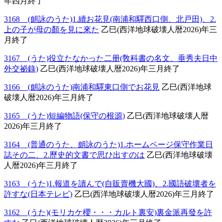
年四月終了
3168 (朗詠のうた)1.續お花見(南浦和驛西口側、北戸田)、2.
上の子が母の顏を見に來た
乙巳(西洋地球破壊人暦2026)年三
月終了
3167 (うた)役立たなかった二册(敎科書の名文、垂秀夫日中
外交祕錄)
乙巳(西洋地球破壊人暦2026)年三月終了
3166 (朗詠のうた)南浦和驛東口側でお花見
乙巳(西洋地球
破壊人暦2026)年三月終了
3165 (うた)短編物語(保守の根源)
乙巳(西洋地球破壊人暦
2026)年三月終了
3164 (普通のうた、朗詠のうた)1.ホームページ保守作業日
誌その二、2.歷史的文書で思ひ出すのは
乙巳(西洋地球破壊
人暦2026)年三月終了
3163 (うた)1.報道を讀んで(自販賣機大國)、2.國語破壞者を
許すな(日本テレビ)
乙巳(西洋地球破壊人暦2026)年三月終了
3162 (うた)(モリカケ櫻・・・カルト裏安)裏金派再發を許