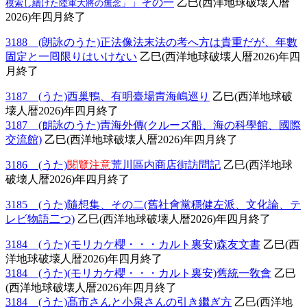
」その一
乙巳(西洋地球破壊人暦
模索し續けた陸軍大將の無念」
2026)年四月終了
3188 (朗詠のうた)正法像法末法の考へ方は貴重だが、年數
固定と一囘限りはいけない
乙巳(西洋地球破壊人暦2026)年四
月終了
3187 (うた)西巢鴨、有明臺場靑海嶋巡り
乙巳(西洋地球破
壊人暦2026)年四月終了
3187 (朗詠のうた)靑海外傳(クルーズ船、海の科學館、國際
交流館)
乙巳(西洋地球破壊人暦2026)年四月終了
3186 (うた)
閱覽注意
荒川區内商店街訪問記
乙巳(西洋地球
破壊人暦2026)年四月終了
3185 (うた)隨想集、その二(舊社會黨穩健左派、文化論、テ
レビ物語二つ)
乙巳(西洋地球破壊人暦2026)年四月終了
3184 (うた)(モリカケ櫻・・・カルト裏安)森友文書
乙巳(西
洋地球破壊人暦2026)年四月終了
3184 (うた)(モリカケ櫻・・・カルト裏安)舊統一敎會
乙巳
(西洋地球破壊人暦2026)年四月終了
3184 (うた)髙市さんと小泉さんの引き繼ぎ方
乙巳(西洋地