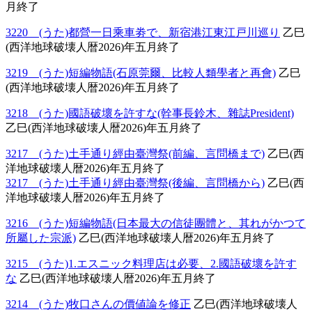
月終了
3220 (うた)都營一日乘車劵で、新宿港江東江戸川巡り
乙巳
(西洋地球破壊人暦2026)年五月終了
3219 (うた)短編物語(石原莞爾、比較人類學者と再會)
乙巳
(西洋地球破壊人暦2026)年五月終了
3218 (うた)國語破壞を許すな(幹事長鈴木、雜誌President)
乙巳(西洋地球破壊人暦2026)年五月終了
3217 (うた)土手通り經由臺灣祭(前編、言問橋まで)
乙巳(西
洋地球破壊人暦2026)年五月終了
3217 (うた)土手通り經由臺灣祭(後編、言問橋から)
乙巳(西
洋地球破壊人暦2026)年五月終了
3216 (うた)短編物語(日本最大の信徒團體と、其れがかつて
所屬した宗派)
乙巳(西洋地球破壊人暦2026)年五月終了
3215 (うた)1.エスニック料理店は必要、2.國語破壞を許す
な
乙巳(西洋地球破壊人暦2026)年五月終了
3214 (うた)牧口さんの價値論を修正
乙巳(西洋地球破壊人