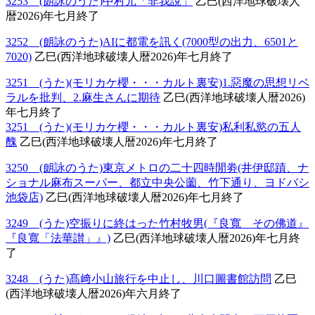
3253 (朗詠のうた)中村元「非我說」
乙巳(西洋地球破壊人
暦2026)年七月終了
3252 (朗詠のうた)AIに都電を訊く(7000型の出力、6501と
7020)
乙巳(西洋地球破壊人暦2026)年七月終了
3251 (うた)(モリカケ櫻・・・カルト裏安)1.惡魔の思想リベ
ラルを批判、2.麻生さんに期待
乙巳(西洋地球破壊人暦2026)
年七月終了
3251 (うた)(モリカケ櫻・・・カルト裏安)私利私慾の五人
醜
乙巳(西洋地球破壊人暦2026)年七月終了
3250 (朗詠のうた)東京メトロの二十四時閒劵(井伊邸蹟、ナ
ショナル麻布スーパー、都立中央公薗、竹下通り、ヨドバシ
池袋店)
乙巳(西洋地球破壊人暦2026)年七月終了
3249 (うた)空振りに終はった竹村牧男(『良寬 その佛道』
『良寬「法華讃」』)
乙巳(西洋地球破壊人暦2026)年七月終
了
3248 (うた)髙﨑小山旅行を中止し、川口圖書館訪問
乙巳
(西洋地球破壊人暦2026)年六月終了