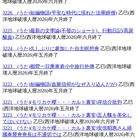
地球破壊人暦2026)年六月終了
3226 (うた)短編物語(平安な時代に現れた法華經僧)
乙巳(西
洋地球破壊人暦2026)年六月終了
3225 (うた)最新の文學論(不發のショート)、行動日記(髙尿
酸血)
乙巳(西洋地球破壊人暦2026)年六月終了
3224 (うた)久しぶりに參加した自主瞑想會
乙巳(西洋地球
破壊人暦2026)年五月終了
3223 (うた)都營一日乘車劵小中旅行外傳
乙巳(西洋地球破
壊人暦2026)年五月終了
3222 (うた)短編物語(血脈信仰がなぜ入り込んだが)
乙巳(西
洋地球破壊人暦2026)年五月終了
3221 (うた)(モリカケ櫻・・・カルト裏安)岸信介批判
乙巳
(西洋地球破壊人暦2026)年五月終了
3221 (うた)(モリカケ櫻・・・カルト裏安)五人醜を美化し
てはいけない
乙巳(西洋地球破壊人暦2026)年六月終了
3221 (うた)(モリカケ櫻・・・カルト裏安)安倍昭惠さん靖
國奉贊會會長は不適切では
乙巳(西洋地球破壊人暦2026)年六