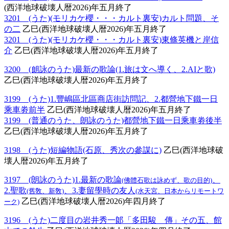
(西洋地球破壊人暦2026)年五月終了
3201 (うた)(モリカケ櫻・・・カルト裏安)カルト問題、そ
の二
乙巳(西洋地球破壊人暦2026)年五月終了
3201 (うた)(モリカケ櫻・・・カルト裏安)東條英機と岸信
介
乙巳(西洋地球破壊人暦2026)年五月終了
3200 (朗詠のうた)最新の歌論(1.旅は文へ導く、2.AIと歌)
乙巳(西洋地球破壊人暦2026)年五月終了
3199 (うた)1.豐嶋區北區商店街訪問記、2.都營地下鐵一日
乘車劵前半
乙巳(西洋地球破壊人暦2026)年五月終了
3199 (普通のうた、朗詠のうた)都營地下鐵一日乘車劵後半
乙巳(西洋地球破壊人暦2026)年五月終了
3198 (うた)短編物語(石原、秀次の參謀に)
乙巳(西洋地球破
壊人暦2026)年五月終了
3197 (朗詠のうた)1.最新の歌論
、
(佛體石歌は詠めず、歌の目的)
2.聖歌
、3.妻留學時の友人
(舊敎、新敎)
(水天宮、日本からリモートワ
乙巳(西洋地球破壊人暦2026)年四月終了
ーク)
3196 (うた)二度目の岩井秀一郞「多田駿 傳」その五、館