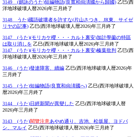
3149 (朗詠のうた)短編物語(良寬和尙淸國から歸國)
乙巳(西
洋地球破壊人暦2026)年三月終了
3148 うた)國語破壞者を許すな(片山さつき、JR東、サイゼ
リヤの記事)
乙巳(西洋地球破壊人暦2026)年三月終了
3147 (うた)(モリカケ櫻・・・カルト裏安)加計學薗の特區
は取り消しを
乙巳(西洋地球破壊人暦2026)年三月終了
3147 (うた)(モリカケ櫻・・・カルト裏安)榛葉批判
乙巳(西
洋地球破壊人暦2026)年三月終了
3146 (うた)發達障害、續編
乙巳(西洋地球破壊人暦2026)年
三月終了
3145 (うた)短編物語(良寬和尙淸國へ)
乙巳(西洋地球破壊人
暦2026)年三月終了
3144 (うた)日經新聞が異變した
乙巳(西洋地球破壊人暦
2026)年三月終了
3143 (うた)
閱覽注意
あやめ通り、吉池、松坂屋、ヨドバ
シ、マルイ
乙巳(西洋地球破壊人暦2026)年三月終了