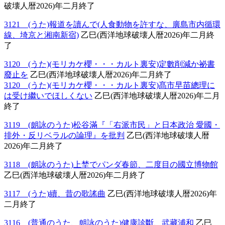
破壊人暦2026)年二月終了
3121 (うた)報道を讀んで(人食動物を許すな、廣島市内循環
線、埼京と湘南新宿)
乙巳(西洋地球破壊人暦2026)年二月終
了
3120 (うた)(モリカケ櫻・・・カルト裏安)定數削減か祕書
廢止を
乙巳(西洋地球破壊人暦2026)年二月終了
3120 (うた)(モリカケ櫻・・・カルト裏安)髙市早苗總理に
は受け繼いでほしくない
乙巳(西洋地球破壊人暦2026)年二月
終了
3119 (朗詠のうた)松谷滿『「右派市民」と日本政治 愛國・
排外・反リベラルの論理』を批判
乙巳(西洋地球破壊人暦
2026)年二月終了
3118 (朗詠のうた)上埜でパンダ春節、二度目の國立博物館
乙巳(西洋地球破壊人暦2026)年二月終了
3117 (うた)續、昔の歌謠曲
乙巳(西洋地球破壊人暦2026)年
二月終了
3116 (普通のうた、朗詠のうた)健康診斷、武藏浦和
乙巳