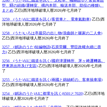
3260 (うた)AIに鐵道を訊く、北松本、機關區型と客貨車區
型、驛の組織(運轉室、構内本部、輸送本部、助役の種類)、
まとめ
乙巳(西洋地球破壊人暦2026)年七月終了
3259 (うた)AIに鐵道を訊く(客貨車と、電車氣動車)
乙巳(西
洋地球破壊人暦2026)年七月終了
3258 (うた)いろは亭最惡の出し物(浪曲師と噺家の二人會)
乙巳(西洋地球破壊人暦2026)年七月終了
3257 (朗詠のうた)短編物語(石原莞爾、豐臣政權永續に盡
力)
乙巳(西洋地球破壊人暦2026)年七月終了
3256 (うた)AIに鐵道を訊く(國府津運轉所、茅ヶ﨑運轉區、
伊東派出所及び支區)
乙巳(西洋地球破壊人暦2026)年七月終
了
3255 (うた)AIに鐵道を訊く(兩國と錦絲町の、客車操車場)
乙巳(西洋地球破壊人暦2026)年七月終了
3254 (朗詠のうた)AIに都電を訊く(6501と7020)
乙巳(西洋地
球破壊人暦2026)年七月終了