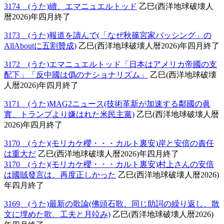
3174 (うた)續、エマニュエルトッド
乙巳(西洋地球破壊人
暦2026)年四月終了
3173 (うた)報道を讀んで(「なぜ秋篠宮家バッシング」の
AllAboutに五割贊成)
乙巳(西洋地球破壊人暦2026)年四月終了
3172 (うた)エマニュエルトッド「日本はアメリカ帝國の支
配下」「反中國は僞のナショナリズム」
乙巳(西洋地球破壊
人暦2026)年四月終了
3171 (うた)MAG2ニュース(技術革新が加速する鄰國の眞
實、トランプより嫌はれた米民主黨)
乙巳(西洋地球破壊人暦
2026)年四月終了
3170 (うた)(モリカケ櫻・・・カルト裏安)岸と安倍の責任
は重大だ
乙巳(西洋地球破壊人暦2026)年四月終了
3170 (うた)(モリカケ櫻・・・カルト裏安)村上さんの安倍
は國賊發言は、再度正しかった
乙巳(西洋地球破壊人暦2026)
年四月終了
3169 (うた)最新の歌論(佛頭石歌、同じ助詞の繰り返し、散
文に埋めた歌、工夫と月竝み)
乙巳(西洋地球破壊人暦2026)