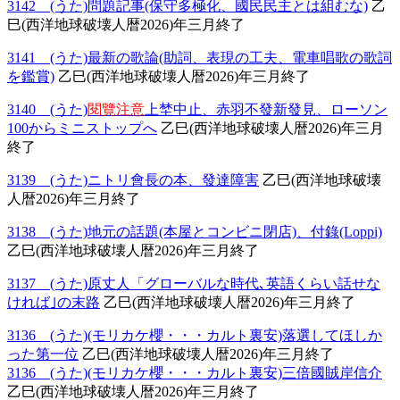
3142 (うた)問題記事(保守多極化、國民民主とは組むな)
乙
巳(西洋地球破壊人暦2026)年三月終了
3141 (うた)最新の歌論(助詞、表現の工夫、電車唱歌の歌詞
を鑑賞)
乙巳(西洋地球破壊人暦2026)年三月終了
3140 (うた)
閱覽注意
上埜中止、赤羽不發新發見、ローソン
100からミニストップへ
乙巳(西洋地球破壊人暦2026)年三月
終了
3139 (うた)ニトリ會長の本、發達障害
乙巳(西洋地球破壊
人暦2026)年三月終了
3138 (うた)地元の話題(本屋とコンビニ閉店)、付錄(Loppi)
乙巳(西洋地球破壊人暦2026)年三月終了
3137 (うた)原丈人「グローバルな時代､英語くらい話せな
ければ｣の末路
乙巳(西洋地球破壊人暦2026)年三月終了
3136 (うた)(モリカケ櫻・・・カルト裏安)落選してほしか
った第一位
乙巳(西洋地球破壊人暦2026)年三月終了
3136 (うた)(モリカケ櫻・・・カルト裏安)三倍國賊岸信介
乙巳(西洋地球破壊人暦2026)年三月終了