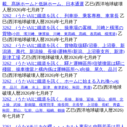
載、髙牀ホームと低牀ホーム、日本通運
乙巳(西洋地球破壊
人暦2026)年七月終了
3262 (うた)AIに鐵道を訊く、列車掛、乘客專務、車掌長
乙
巳(西洋地球破壊人暦2026)年七月終了
3262 (うた)AIに鐵道を訊く、操車場の畧稱、川﨑と橫濱の
貨物
乙
(小田、濱川﨑、鹽濱操、川﨑、東髙嶋、髙嶋、表髙嶋、橫濱港)
巳(西洋地球破壊人暦2026)年七月終了
3262 (うた)AIに鐵道を訊く、貨物取扱驛(沼垂、上沼垂、新
潟港、萬代、新潟操、長操)運轉所(新潟、上沼垂支所、新津)
新津工場
乙巳(西洋地球破壊人暦2026)年七月終了
3262 (うた)AIに鐵道を訊く、驛と運轉區所(信號擔當は驛に
殘留、操車擔當と構内係は運轉區所へ)向操、尾久、品川
乙
巳(西洋地球破壊人暦2026)年七月終了
3262 (うた)AIに鐵道を訊く、ホームに始まる入れ換へ
(松
乙巳(西洋地球
本、品川、髙﨑、水上、新津、會津若松、秋田、男鹿)
破壊人暦2026)年七月終了
3262 (うた)AIに鐵道を訊く、
長操、新操、冨操、冨山、盛岡、北
上操、武操、新南陽、橫濱羽澤、南長岡、北長埜、上沼垂、長町、靑森、
乙巳(西洋地球破壊人暦2026)
秋田、郡山、弘前、山形、福嶋、鶴操
年七月終了
3261 (うた)(モリカケ櫻・・・カルト裏安)1.中堅若手は四人