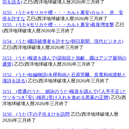
宗を語る)
乙巳(西洋地球破壊人暦2026)年三月終了
3155 (うた)(モリカケ櫻・・・カルト裏安)カルト、岸、安
倍を許すな
乙巳(西洋地球破壊人暦2026)年三月終了
3155 (うた)(モリカケ櫻・・・カルト裏安)眞珠灣攻擊
乙巳
(西洋地球破壊人暦2026)年三月終了
3154 (うた)國語破壞者を許すな(朝日新聞、現代ビジネス)
乙巳(西洋地球破壊人暦2026)年三月終了
3153 (うた)報道を讀んで(認知症と加齡、圓はアジア最弱の
通貨)
乙巳(西洋地球破壊人暦2026)年三月終了
3152 (うた)短編物語(永禪和尙と石原莞爾、良寬和尙渡航と
漢詩を語る)
乙巳(西洋地球破壊人暦2026)年三月終了
3151 (普通のうた、朗詠のうた)報道を讀んで(｢人手不足｣と
ウソをつき｢安い移民｣受け入れを進める黑幕の正體)
乙巳(西
洋地球破壊人暦2026)年三月終了
3150 (うた)下の子住まひを訪問
乙巳(西洋地球破壊人暦
2026)年三月終了