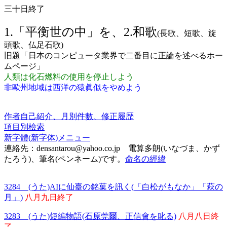
三十日終了
1.「平衡世の中」を、2.和歌
(長歌、短歌、旋
頭歌、仏足石歌)
旧題「日本のコンピュータ業界で二番目に正論を述べるホー
ムページ」
人類は化石燃料の使用を停止しよう
非歐州地域は西洋の猿眞似をやめよう
作者自己紹介、月別件數、修正履歴
項目別檢索
新字體(新字体)メニュー
連絡先：densantarou@yahoo.co.jp 電算多朗(いなづま、かず
たろう)、筆名(ペンネーム)です。
命名の經緯
3284 (うた)AIに仙臺の銘菓を訊く(「白松がもなか」「萩の
月」)
八月九日終了
3283 (うた)短編物語(石原莞爾、正信會を叱る)
八月八日終
了