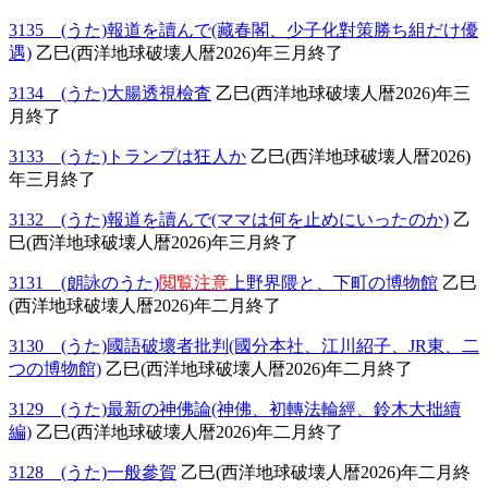
3135 (うた)報道を讀んで(藏春閣、少子化對策勝ち組だけ優
遇)
乙巳(西洋地球破壊人暦2026)年三月終了
3134 (うた)大腸透視檢査
乙巳(西洋地球破壊人暦2026)年三
月終了
3133 (うた)トランプは狂人か
乙巳(西洋地球破壊人暦2026)
年三月終了
3132 (うた)報道を讀んで(ママは何を止めにいったのか)
乙
巳(西洋地球破壊人暦2026)年三月終了
3131 (朗詠のうた)
閲覧注意
上野界隈と、下町の博物館
乙巳
(西洋地球破壊人暦2026)年二月終了
3130 (うた)國語破壞者批判(國分本社、江川紹子、JR東、二
つの博物館)
乙巳(西洋地球破壊人暦2026)年二月終了
3129 (うた)最新の神佛論(神佛、初轉法輪經、鈴木大拙續
編)
乙巳(西洋地球破壊人暦2026)年二月終了
3128 (うた)一般參賀
乙巳(西洋地球破壊人暦2026)年二月終