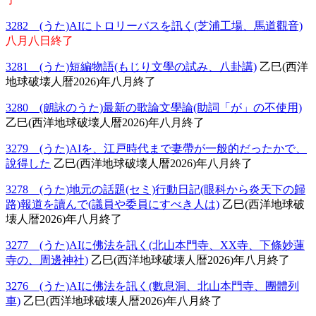
3282 (うた)AIにトロリーバスを訊く(芝浦工場、馬道觀音)
八月八日終了
3281 (うた)短編物語(もじり文學の試み、八卦講)
乙巳(西洋
地球破壊人暦2026)年八月終了
3280 (朗詠のうた)最新の歌論文學論(助詞「が」の不使用)
乙巳(西洋地球破壊人暦2026)年八月終了
3279 (うた)AIを、江戸時代まで妻帶が一般的だったかで、
說得した
乙巳(西洋地球破壊人暦2026)年八月終了
3278 (うた)地元の話題(セミ)行動日記(眼科から炎天下の歸
路)報道を讀んで(議員や委員にすべき人は)
乙巳(西洋地球破
壊人暦2026)年八月終了
3277 (うた)AIに佛法を訊く(北山本門寺、XX寺、下條妙蓮
寺の、周邊神社)
乙巳(西洋地球破壊人暦2026)年八月終了
3276 (うた)AIに佛法を訊く(數息洞、北山本門寺、團體列
車)
乙巳(西洋地球破壊人暦2026)年八月終了