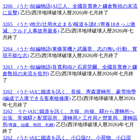
3266 (うた)短編物語(AI三人、全國良寬會と鐮倉敎祖の末流
に反擊)
乙巳(西洋地球破壊人暦2026)年七月終了
3265 (うた)地元(辻用水止まる)報道を讀む(靑春18きっぷ激
減、クルド人事故率最多)
乙巳(西洋地球破壊人暦2026)年七
月終了
3264 (うた)短編物語(東條英機と武藤章、志の無い行動、實
現不能な志)
乙巳(西洋地球破壊人暦2026)年七月終了
3263 (うた)短編物語(良寬和尙と石原莞爾、全國良寬會と鐮
倉敎祖の末流を批判)
乙巳(西洋地球破壊人暦2026)年七月終
了
3262 (うた)AIに鐵道を訊く、長操、靑森運轉所、豪雪地帶
(編成で入庫できる客車檢修庫)
乙巳(西洋地球破壊人暦2026)
年七月終了
3262 うた)AIに鐵道を訊く、大操、向操、驛から運轉所へ
出張、常備驛と配置區所、運轉局と工作局と營業局、運轉區
所
乙巳(西洋地球破壊人暦2026)年七月
(靑森、仙臺、秋田、札幌)
終了
3262 (うた)AIに鐵道を訊く、小口扱ひ、小荷物、小口混