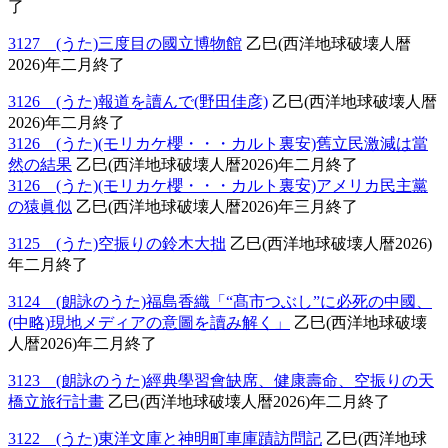
了
3127 (うた)三度目の國立博物館
乙巳(西洋地球破壊人暦
2026)年二月終了
3126 (うた)報道を讀んで(野田佳彦)
乙巳(西洋地球破壊人暦
2026)年二月終了
3126 (うた)(モリカケ櫻・・・カルト裏安)舊立民激減は當
然の結果
乙巳(西洋地球破壊人暦2026)年二月終了
3126 (うた)(モリカケ櫻・・・カルト裏安)アメリカ民主黨
の猿眞似
乙巳(西洋地球破壊人暦2026)年三月終了
3125 (うた)空振りの鈴木大拙
乙巳(西洋地球破壊人暦2026)
年二月終了
3124 (朗詠のうた)福島香織「“髙市つぶし”に必死の中國、
(中略)現地メディアの意圖を讀み解く」
乙巳(西洋地球破壊
人暦2026)年二月終了
3123 (朗詠のうた)經典學習會缺席、健康壽命、空振りの天
橋立旅行計畫
乙巳(西洋地球破壊人暦2026)年二月終了
3122 (うた)東洋文庫と神明町車庫蹟訪問記
乙巳(西洋地球