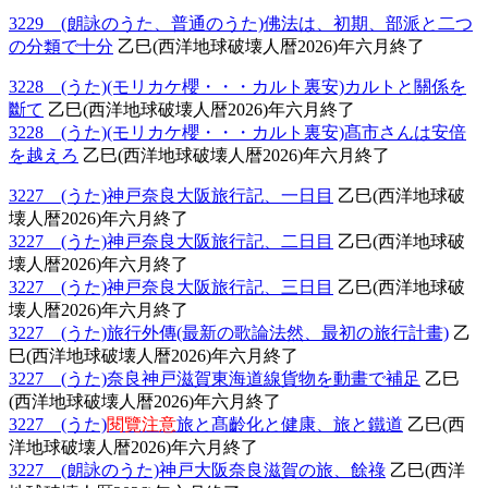
3229 (朗詠のうた、普通のうた)佛法は、初期、部派と二つ
の分類で十分
乙巳(西洋地球破壊人暦2026)年六月終了
3228 (うた)(モリカケ櫻・・・カルト裏安)カルトと關係を
斷て
乙巳(西洋地球破壊人暦2026)年六月終了
3228 (うた)(モリカケ櫻・・・カルト裏安)髙市さんは安倍
を越えろ
乙巳(西洋地球破壊人暦2026)年六月終了
3227 (うた)神戸奈良大阪旅行記、一日目
乙巳(西洋地球破
壊人暦2026)年六月終了
3227 (うた)神戸奈良大阪旅行記、二日目
乙巳(西洋地球破
壊人暦2026)年六月終了
3227 (うた)神戸奈良大阪旅行記、三日目
乙巳(西洋地球破
壊人暦2026)年六月終了
3227 (うた)旅行外傳(最新の歌論法然、最初の旅行計畫)
乙
巳(西洋地球破壊人暦2026)年六月終了
3227 (うた)奈良神戸滋賀東海道線貨物を動畫で補足
乙巳
(西洋地球破壊人暦2026)年六月終了
3227 (うた)
閱覽注意
旅と髙齡化と健康、旅と鐵道
乙巳(西
洋地球破壊人暦2026)年六月終了
3227 (朗詠のうた)神戸大阪奈良滋賀の旅、餘祿
乙巳(西洋