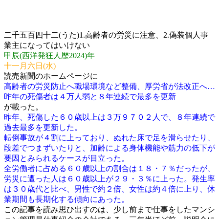
二千五百四十二(うた)1.高齢者の労災に注意、2.偽装個人事
業主になってはいけない
甲辰(西洋発狂人歴2024)年
十一月六日(水)
読売新聞のホームページに
高齢者の労災防止へ職場環境など整備、厚労省が法改正へ…
昨年の死傷者は４万人弱と８年連続で最多を更新
が載った。
昨年、死傷した６０歳以上は３万９７０２人で、８年連続で
過去最多を更新した。
転倒事故が４割に上っており、ぬれた床で足を滑らせたり、
段差でつまずいたりと、加齢による身体機能や筋力の低下が
要因とみられるケースが目立った。
全労働者に占める６０歳以上の割合は１８・７％だったが、
労災に遭った人は６０歳以上が２９・３％に上った。発生率
は３０歳代と比べ、男性で約２倍、女性は約４倍に上り、休
業期間も長期化する傾向にあった。
この記事を読み思ひ出すのは、少し前まで仕事をしたマンシ