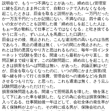
説明会で、もう一つ不満なことがあった。締め出し(管理室
に鍵を忘れたまま外に出て、自動ロックで入れなくなる)を
起こしたときは、罰金を取ると説明があった。一万円だった
か一万五千円だったか記憶にない。不満なのは、四十歳くら
いの女がそのことを説明した後「締め出しを起こした人は、
もぉー気が動転して仕事どころではなくなる」と吐き捨てる
やうに言った。ずいぶん人を馬鹿にした口調だ。
罰金はその後、廃止された。こんな違法性の高いものは当然
であらう。廃止の通達は無く、いつの間にか廃止された。そ
れとは別の悪質なやり方と思はれるものに、毎年一回インタ
ーネットで試験を受ける。間違ったら最初からやり直し、全
問正解まで繰り返す。この試験問題に、締め出しを起こした
ときは損害を払へば問題は無い、があった。勿論正解は×だ
が、罰金を取らなくなったのに、いつの間にかまた損害(現
場へ鍵を持って行く出張費、管理会社への連絡など)を負担
させるつもりだな、と思った。これも通達は無く、さう云ふ
試験問題があっただけだった。
損害保険問題もある。間違って照明器具を壊した、物を落と
して下にあった車を破損した、などの為に会社は損害保険に
入ってゐる。仕事開始後一年ほどして、会社全体の発生率が
高く保険料が上がった。その時に或る男が、保険会社の人