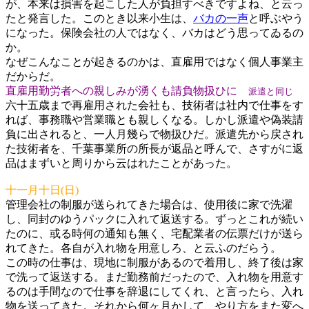
が、本来は損害を起こした人が負担すべきですよね、と云っ
たと発言した。このとき以来小生は、
バカの一声
と呼ぶやう
になった。保険会社の人ではなく、バカはどう思ってゐるの
か。
なぜこんなことが起きるのかは、直雇用ではなく個人事業主
だからだ。
直雇用勤労者への親しみが湧くも請負物扱ひに
派遣と同じ
六十五歳まで再雇用された会社も、技術者は社内で仕事をす
れば、事務職や営業職とも親しくなる。しかし派遣や偽装請
負に出されると、一人月幾らで物扱ひだ。派遣先から戻され
た技術者を、千葉事業所の所長が返品と呼んで、さすがに返
品はまずいと周りから云はれたことがあった。
十一月十日(日)
管理会社の制服が送られてきた場合は、使用後に家で洗濯
し、同封のゆうパックに入れて返送する。ずっとこれが続い
たのに、或る時何の通知も無く、宅配業者の伝票だけが送ら
れてきた。各自が入れ物を用意しろ、と云ふのだらう。
この時の仕事は、現地に制服があるので着用し、終了後は家
で洗って返送する。まだ勤務前だったので、入れ物を用意す
るのは手間なので仕事を辞退にしてくれ、と言ったら、入れ
物を送ってきた。それから何ヶ月かして、やり方をまた変へ