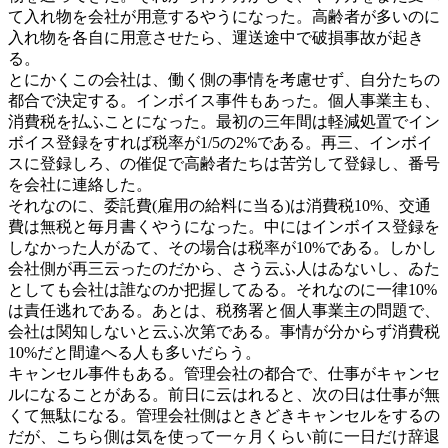
て入れ物を会社が用意するやうになった。高齢者が多いのに
入れ物を各自に用意させたら、運送途中で破損事故が起き
る。
とにかくこの会社は、働く側の事情を考慮せず、自分たちの
都合で決定する。インボイス事件もあった。個人事業主も、
消費税を払ふことになった。最初の三年間は軽減処置でイン
ボイス登録をすれば税率が1/5の2%である。再三、インボイ
スに登録しろ、の催促で高齢者たちは苦労して登録し、番号
を会社に連絡した。
それなのに、委託費(雇用の給料に当る)は消費税10%、交通
費は無税と毎月書くやうになった。中にはインボイス登録を
しなかった人がゐて、その場合は税率が10%である。しかし
会社側が再三云ったのだから、さう云ふ人はゐないし、ゐた
としても会社は誰なのか把握してゐる。それなのに一律10%
は責任逃れである。あとは、税務署と個人事業主の問題で、
会社は関知しないと云ふ次第である。事情が分からず消費税
10%だと間違へる人も多いだらう。
キャンセル事件もある。管理会社の都合で、仕事がキャンセ
ルになることがある。前日に云はれると、次の日は仕事が無
くて無駄になる。管理会社側はときどきキャンセルをするの
だが、こちら側は気を使って一ヶ月くらい前に一日だけ辞退