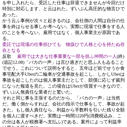
を申し入れたら、受託した仕事は辞退できませんが今回だけ
特別に対応します、と云はれた。ずいぶん高圧的な物言ひで
あった。
かう云ふ事例が次々と起きるのは、会社側の人間は自分の仕
事を終はらせる事しか考へない。実際に現場で仕事をする人
のことを考へない。雇用ではなく、個人事業主が原因であ
る。
委託では現場の仕事担ひても 物扱ひで人格と心を持たぬ存
在となる
反歌
雇用では大きな仕事重要な一部を担ふ仲間の一人
(終)
(追記12.08)「バカの一声」は言ひ過ぎだと思ふ人もゐること
でせう。これについて説明をすると、五年ほど前でせうか食
事宅配大手Uberの二輪車が交通事故を起こし、しかしUberは
事故を起こしたのは個人事業主だとして、賠償に応じず裁判
になった報道を見た。この場合はUberが倍賞すべきなので、
ずいぶん無責任な業者だと驚いた。
それと同じ事を主張するのだから、「バカの一声」は当然
だ。働く側からすれば、会社の指示で仕事をして、事故が起
きた。もし個人責任なら、利益から手数料を引いた残り全額
を個人に渡すべきだ。実際は一時間1220円(消費税込み、こ
の分は各人が税務署へ支払ふ)である。案件によって利益率