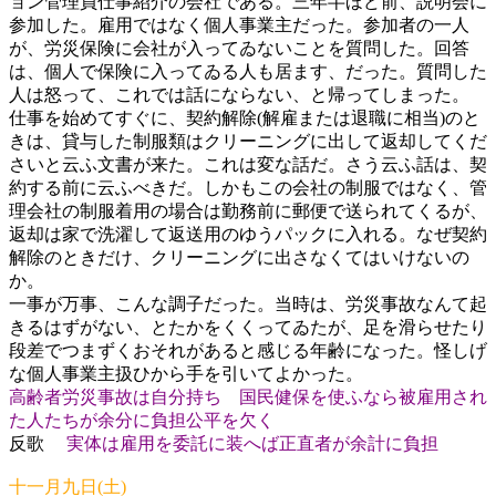
ョン管理員仕事紹介の会社である。三年半ほど前、説明会に
参加した。雇用ではなく個人事業主だった。参加者の一人
が、労災保険に会社が入ってゐないことを質問した。回答
は、個人で保険に入ってゐる人も居ます、だった。質問した
人は怒って、これでは話にならない、と帰ってしまった。
仕事を始めてすぐに、契約解除(解雇または退職に相当)のと
きは、貸与した制服類はクリーニングに出して返却してくだ
さいと云ふ文書が来た。これは変な話だ。さう云ふ話は、契
約する前に云ふべきだ。しかもこの会社の制服ではなく、管
理会社の制服着用の場合は勤務前に郵便で送られてくるが、
返却は家で洗濯して返送用のゆうパックに入れる。なぜ契約
解除のときだけ、クリーニングに出さなくてはいけないの
か。
一事が万事、こんな調子だった。当時は、労災事故なんて起
きるはずがない、とたかをくくってゐたが、足を滑らせたり
段差でつまずくおそれがあると感じる年齢になった。怪しげ
な個人事業主扱ひから手を引いてよかった。
高齢者労災事故は自分持ち 国民健保を使ふなら被雇用され
た人たちが余分に負担公平を欠く
反歌
実体は雇用を委託に装へば正直者が余計に負担
十一月九日(土)